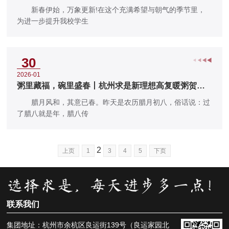
+期末考表彰大会
新春伊始，万象更新!在这个充满希望与朝气的季节里，
为进一步提升我校学生
30
2026-01
粥里藏福，碗里盛春丨杭州求是新理想高复暖粥贺腊
八
腊月风和，其意已春。昨天是农历腊月初八，俗话说：过
了腊八就是年，腊八传
2
上页
1
3
4
5
下页
联系我们
集团地址：杭州市余杭区良运街139号（良运家园北