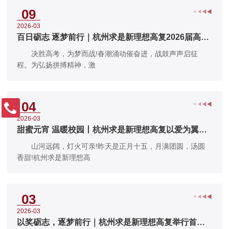
09
2026-03
百日砺志 逐梦前行｜杭州求是新理想高复2026届高考
百日誓师班会圆满举行
决胜高考，为梦而战!春潮涌动催奋进，战鼓声声启征
程。为弘扬拼搏精神，激
04
2026-03
甜蜜元宵 温暖校园丨杭州求是新理想高复以爱为翼，
助学子奔赴理想！
山河远阔，灯火可亲!昨天是正月十五，月满团圆，汤圆
香甜!杭州求是新理想高
03
2026-03
以奖砺志，逐梦前行｜杭州求是新理想高复举行首考