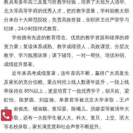
教具有多年高三及复习班教学经验，培养了大批升入清华、
北大等高等学府的优秀人才，把控教学质量，学科助教大部
分来自十大师范院校，负责高效答疑，全职班主任严管学习
纪律，24小时陪伴式教育。
学校拥有先进的教育理念、优质的教学资源和雄厚的师
资力量；复读体系成熟、教学成绩骄人，高效课堂、分层次
教学、学习氛围浓厚；课下辅导、一对一帮扶、培优补弱、
成绩提升显著。
近年来高考成绩显著，连年喜讯不断，赢得广大高复生
及家长的充分信赖。重点特控上线人数逐年提升，一段上线
率保持在 85%以上，更是培育了一批优秀学子，胡天佑、梁
虹怡、陈梦圆、刘益瀚、单赛君等被北京大学录取，王卢
嘉、俞俊杰、楼淑颖、黄琮晏、陈曦儿、洪鏐栾等被清华大
学录取，还有一大批学生被人大、科大、复旦、上交、浙大
等名校录取，家长满意度和社会声誉不断提升。